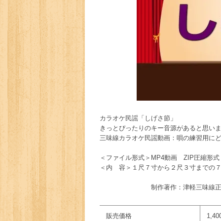
カラオケ民謡「しげさ節」
きっとぴったりのキー音源があると思い
三味線カラオケ民謡動画：唄の練習用に
＜ファイル形式＞MP4動画 ZIP圧縮形式
＜内 容＞１尺７寸から２尺３寸までの
制作著作：津軽三味線正
販売価格
1,4