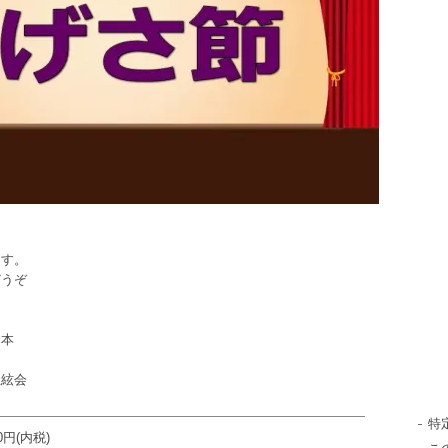
ます。
どうぞ
７本
絃会
特
00円(内税)